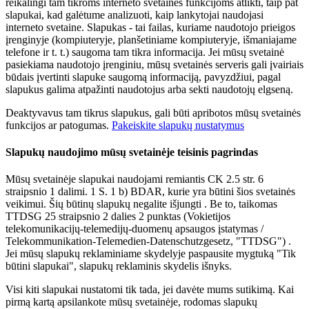
reikalingi tam tikroms interneto svetainės funkcijoms atlikti, taip pat
slapukai, kad galėtume analizuoti, kaip lankytojai naudojasi
interneto svetaine. Slapukas - tai failas, kuriame naudotojo prieigos
įrenginyje (kompiuteryje, planšetiniame kompiuteryje, išmaniajame
telefone ir t. t.) saugoma tam tikra informacija. Jei mūsų svetainė
pasiekiama naudotojo įrenginiu, mūsų svetainės serveris gali įvairiais
būdais įvertinti slapuke saugomą informaciją, pavyzdžiui, pagal
slapukus galima atpažinti naudotojus arba sekti naudotojų elgseną.
Deaktyvavus tam tikrus slapukus, gali būti apribotos mūsų svetainės
funkcijos ar patogumas.
Pakeiskite slapukų nustatymus
Slapukų naudojimo mūsų svetainėje teisinis pagrindas
Mūsų svetainėje slapukai naudojami remiantis CK 2.5 str. 6
straipsnio 1 dalimi. 1 S. 1 b) BDAR, kurie yra būtini šios svetainės
veikimui. Šių būtinų slapukų negalite išjungti . Be to, taikomas
TTDSG 25 straipsnio 2 dalies 2 punktas (Vokietijos
telekomunikacijų-telemedijų-duomenų apsaugos įstatymas /
Telekommunikation-Telemedien-Datenschutzgesetz, "TTDSG") .
Jei mūsų slapukų reklaminiame skydelyje paspausite mygtuką "Tik
būtini slapukai", slapukų reklaminis skydelis išnyks.
Visi kiti slapukai nustatomi tik tada, jei davėte mums sutikimą. Kai
pirmą kartą apsilankote mūsų svetainėje, rodomas slapukų