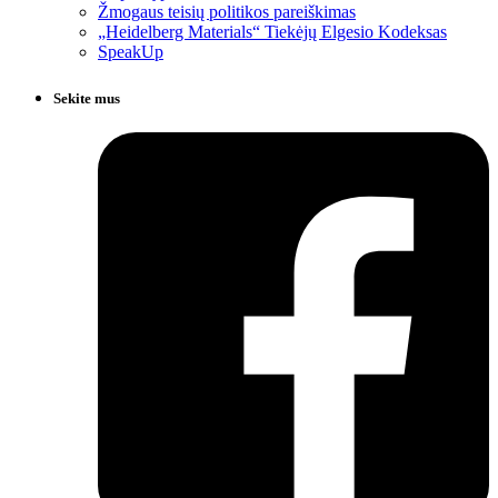
Žmogaus teisių politikos pareiškimas
„Heidelberg Materials“ Tiekėjų Elgesio Kodeksas
SpeakUp
Sekite mus