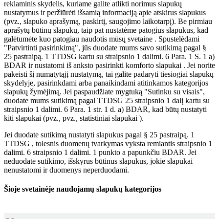
reklaminis skydelis, kuriame galite atlikti norimus slapukų
nustatymus ir peržiūrėti išsamią informaciją apie atskirus slapukus
(pvz., slapuko aprašymą, paskirtį, saugojimo laikotarpį). Be pirmiau
aprašytų būtinų slapukų, taip pat nustatėme patogius slapukus, kad
galėtumėte kuo patogiau naudotis mūsų svetaine . Spustelėdami
"Patvirtinti pasirinkimą", jūs duodate mums savo sutikimą pagal §
25 pastraipą. 1 TTDSG kartu su straipsnio 1 dalimi. 6 Para. 1 S. 1 a)
BDAR ir nustatomi iš anksto pasirinkti komforto slapukai . Jei norite
pakeisti šį numatytąjį nustatymą, tai galite padaryti tiesiogiai slapukų
skydelyje, pasirinkdami arba panaikindami atitinkamos kategorijos
slapukų žymėjimą. Jei paspaudžiate mygtuką "Sutinku su visais",
duodate mums sutikimą pagal TTDSG 25 straipsnio 1 dalį kartu su
straipsnio 1 dalimi. 6 Para. 1 str. 1 d. a) BDAR, kad būtų nustatyti
kiti slapukai (pvz., pvz., statistiniai slapukai ).
Jei duodate sutikimą nustatyti slapukus pagal § 25 pastraipą. 1
TTDSG , tolesnis duomenų tvarkymas vyksta remiantis straipsnio 1
dalimi. 6 straipsnio 1 dalimi. 1 punkto a papunkčiu BDAR. Jei
neduodate sutikimo, išskyrus būtinus slapukus, jokie slapukai
nenustatomi ir duomenys neperduodami.
Šioje svetainėje naudojamų slapukų kategorijos