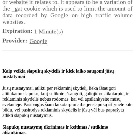
or website it relates to. It appears to be a variation of
the _gat cookie which is used to limit the amount of
data recorded by Google on high traffic volume
websites.
Expiration:
1 Minute(s)
Provider:
Google
Kaip veikia slapukų skydelis ir kiek laiko saugomi jūsų
nustatymai
Jūsų nustatymai, atlikti per reklaminį skydelį, lieka išsaugoti
atitinkamo slapuko, kurį sutikote išsaugoti, galiojimo laikotarpiu, ir
reklaminis skydelis nebus rodomas, kai vėl apsilankysite mūsų
svetainėje. Pasibaigus šiam laikotarpiui arba jei slapuką ištrynėte kitu
būdu, vėl pasirodys reklaminis skydelis ir jūsų vėl bus paprašyta
atlikti slapukų nustatymus.
Slapukų nustatymų tikrinimas ir keitimas / sutikimo
atšaukimas.