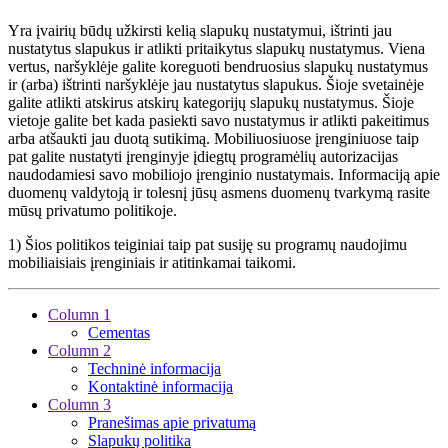
Yra įvairių būdų užkirsti kelią slapukų nustatymui, ištrinti jau
nustatytus slapukus ir atlikti pritaikytus slapukų nustatymus. Viena
vertus, naršyklėje galite koreguoti bendruosius slapukų nustatymus
ir (arba) ištrinti naršyklėje jau nustatytus slapukus. Šioje svetainėje
galite atlikti atskirus atskirų kategorijų slapukų nustatymus. Šioje
vietoje galite bet kada pasiekti savo nustatymus ir atlikti pakeitimus
arba atšaukti jau duotą sutikimą. Mobiliuosiuose įrenginiuose taip
pat galite nustatyti įrenginyje įdiegtų programėlių autorizacijas
naudodamiesi savo mobiliojo įrenginio nustatymais. Informaciją apie
duomenų valdytoją ir tolesnį jūsų asmens duomenų tvarkymą rasite
mūsų privatumo politikoje.
1) Šios politikos teiginiai taip pat susiję su programų naudojimu
mobiliaisiais įrenginiais ir atitinkamai taikomi.
Column 1
Cementas
Column 2
Techninė informacija
Kontaktinė informacija
Column 3
Pranešimas apie privatumą
Slapukų politika