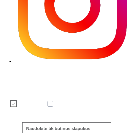
Naudojame slapukus, kad jūsų vartotojo patirtis būtų kuo geresnė 
efektyvesnė. Padarykite savo pasirinkimą naudodami toli
pateiktus mygtukus. Daugiau apie mūsų slapukus galite perskaity
čia informacijos laukelyje arba mūsų slapukų politikos puslapyje.
Necessary
Analytics
Daugiau/mažiau informacijos
Naudokite tik būtinus slapukus