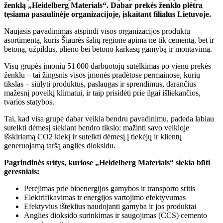
ženklą „Heidelberg Materials“. Dabar prekės ženklo plėtra
tęsiama pasaulinėje organizacijoje, įskaitant filialus Lietuvoje.
Naujasis pavadinimas atspindi visos organizacijos produktų
asortimentą, kuris Šiaurės šalių regione apima ne tik cementą, bet ir
betoną, užpildus, plieno bei betono karkasų gamybą ir montavimą.
Visų grupės įmonių 51 000 darbuotojų sutelkimas po vienu prekės
ženklu – tai žingsnis visos įmonės pradėtose permainose, kurių
tikslas – siūlyti produktus, paslaugas ir sprendimus, darančius
mažesnį poveikį klimatui, ir taip prisidėti prie ilgai išliekančios,
tvarios statybos.
Tai, kad visa grupė dabar veikia bendru pavadinimu, padeda labiau
sutelkti dėmesį siekiant bendro tikslo: mažinti savo veikloje
išskiriamą CO2 kiekį ir sutelkti dėmesį į tiekėjų ir klientų
generuojamą taršą anglies dioksidu.
Pagrindinės sritys, kuriose „Heidelberg Materials“ siekia būti
geresniais:
Perėjimas prie bioenergijos gamybos ir transporto sritis
Elektrifikavimas ir energijos vartojimo efektyvumas
Efektyvius išteklius naudojanti gamyba ir jos produktai
Anglies dioksido surinkimas ir saugojimas (CCS) cemento