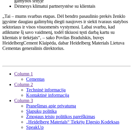
gamybos srityje
Dėmesys klimatui partnerystėse su klientais
„Tai – mums svarbus etapas. Dėl bendro pasaulinio prekės ženklo
įgysime daugiau galimybių diegti naujoves ir siekti tvaraus statybos
sektoriaus ir visos visuomenės vystymosi. Labai svarbu, kad
atliktume šį savo vaidmenį, todėl tikiuosi tęsti darbą kartu su
klientais ir tiekėjais“, – sako Povilas Bradulskis, buvęs
HeidelbergCement Klaipėda, dabar Heidelberg Materials Lietuva
Cementas generalinis direktorius.
Column 1
Cementas
Column 2
Techninė informacija
Kontaktinė informacija
Column 3
Pranešimas apie privatumą
Slapukų politika
Žmogaus teisių politikos pareiškimas
„Heidelberg Materials“ Tiekėjų Elgesio Kodeksas
SpeakUp