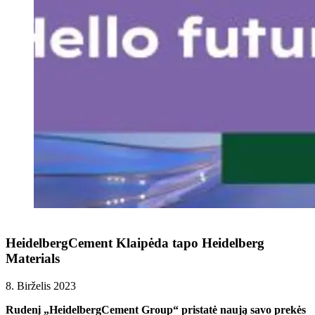
HeidelbergCement Klaipėda tapo Heidelberg
Materials
8. Birželis 2023
Rudenį „HeidelbergCement Group“ pristatė naują savo prekės